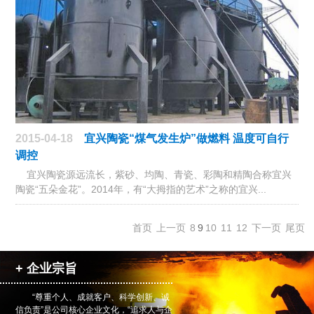
2015-04-18
宜兴陶瓷“煤气发生炉”做燃料 温度可自行
调控
宜兴陶瓷源远流长，紫砂、均陶、青瓷、彩陶和精陶合称宜兴
陶瓷“五朵金花”。2014年，有“大拇指的艺术”之称的宜兴...
首页
上一页
8
9
10
11
12
下一页
尾页
+ 企业宗旨
“尊重个人、成就客户、科学创新、诚
信负责”是公司核心企业文化，“追求人与企